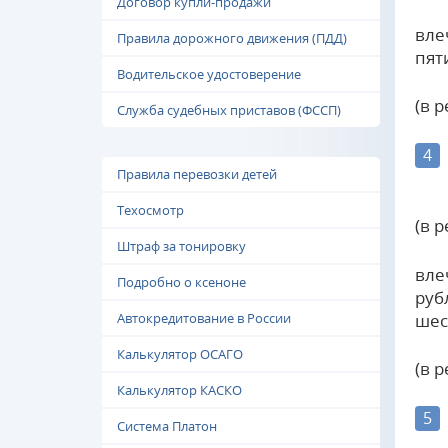
Договор купли-продажи
вле
Правила дорожного движения (ПДД)
пят
Водительское удостоверение
(в 
Служба судебных приставов (ФССП)
4
Правила перевозки детей
Техосмотр
(в 
Штраф за тонировку
вле
Подробно о ксеноне
руб
шес
Автокредитование в России
Калькулятор ОСАГО
(в 
Калькулятор КАСКО
5
Система Платон