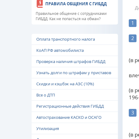
ПРАВИЛА ОБЩЕНИЯ С ГИБДД
Д
Правильное общение с сотрудниками
ГИБДД. Как не попасться на обман?
1
2
Оплата транспортного налога
КоАП РФ автомобилиста
(в 
Проверка наличия штрафов ГИБДД
Узнать долги по штрафам у приставов
вле
Скидки и кэшбэк на АЗС (10%)
(в 
Все о ДТП
196
Регистрационные действия ГИБДД
3
Автострахование КАСКО и ОСАГО
Утилизация
(в 