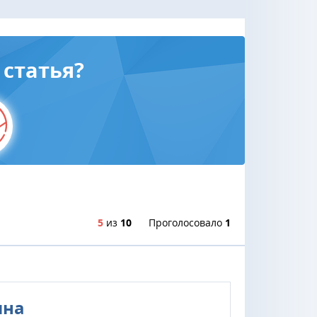
статья?
5
из
10
Проголосовало
1
ина