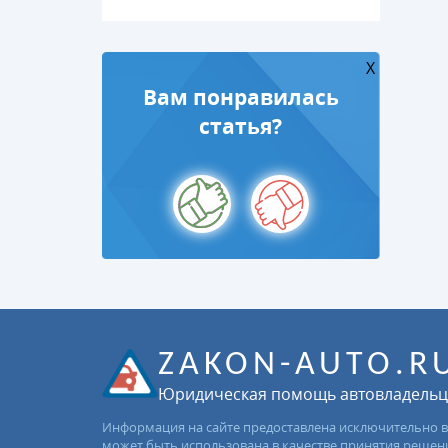
X
Вам понравилась
статья?
ZAKON-AUTO.R
Юридическая помощь автовладель
Информация на сайте предоставлена исключительно в
может быть использована в качестве принятия решен