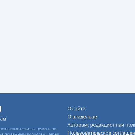
U
О сайте
О владельце
цам
Авторам: редакционная пол
 ознакомительных целях и не
Пользовательское соглаше
ия по важным вопросам. Перед