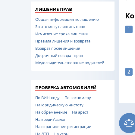
ЛИШЕНИЕ ПРАВ
Ко
Общая информация по лишению
За что могут лишить прав
1
Исчисление срока лишения
Правила лишения и возврата
Возврат после лишения
Досрочный возврат прав
Медосвидетельствование водителей
2
ПРОВЕРКА АВТОМОБИЛЕЙ
По ВИН-коду
По госномеру
На юридическую чистоту
На обременение
На арест
На кредит\залог
На ограничение регистрации
На ДТП
На угон