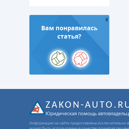
X
Вам понравилась
статья?
ZAKON-AUTO.R
Юридическая помощь автовладель
Информация на сайте предоставлена исключительно в
может быть использована в качестве принятия решен