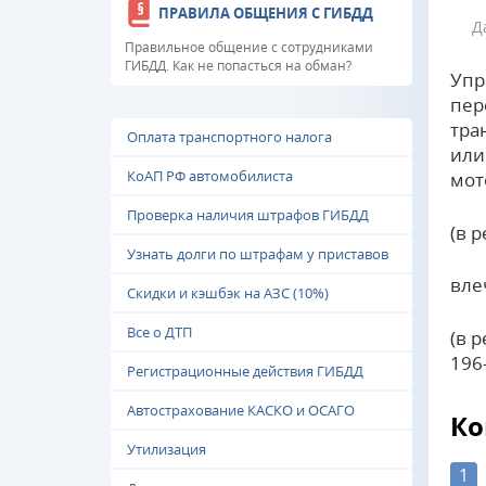
ПРАВИЛА ОБЩЕНИЯ С ГИБДД
Д
Правильное общение с сотрудниками
ГИБДД. Как не попасться на обман?
Упр
пер
тра
Оплата транспортного налога
или
КоАП РФ автомобилиста
мот
Проверка наличия штрафов ГИБДД
(в 
Узнать долги по штрафам у приставов
вле
Скидки и кэшбэк на АЗС (10%)
Все о ДТП
(в 
196
Регистрационные действия ГИБДД
Автострахование КАСКО и ОСАГО
Ко
Утилизация
1