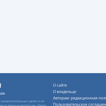
U
О сайте
О владельце
цам
Авторам: редакционная пол
 ознакомительных целях и не
Пользовательское соглаше
ия по важным вопросам. Перед