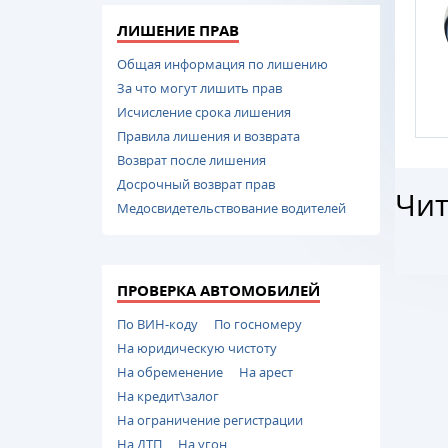
ЛИШЕНИЕ ПРАВ
Общая информация по лишению
За что могут лишить прав
Исчисление срока лишения
Правила лишения и возврата
Возврат после лишения
Досрочный возврат прав
Чит
Медосвидетельствование водителей
ПРОВЕРКА АВТОМОБИЛЕЙ
По ВИН-коду
По госномеру
На юридическую чистоту
На обременение
На арест
На кредит\залог
На ограничение регистрации
На ДТП
На угон