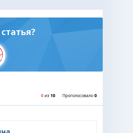
статья?
0
из
10
Проголосовало
0
ина