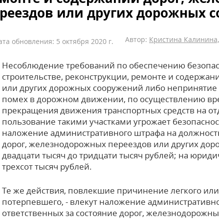
реездов или других дорожных 
Автор:
Кристина Калинина,
ата обновления: 5 октября 2020 г.
Несоблюдение требований по обеспечению безопас
строительстве, реконструкции, ремонте и содержа
или других дорожных сооружений либо непринятие
помех в дорожном движении, по осуществлению вр
прекращения движения транспортных средств на отде
пользование такими участками угрожает безопаснос
наложение административного штрафа на должностн
дорог, железнодорожных переездов или других дор
двадцати тысяч до тридцати тысяч рублей; на юридич
трехсот тысяч рублей.
Те же действия, повлекшие причинение легкого или
потерпевшего, - влекут наложение административн
ответственных за состояние дорог, железнодорожн