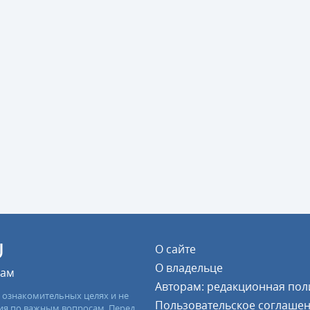
U
О сайте
О владельце
цам
Авторам: редакционная пол
 ознакомительных целях и не
Пользовательское соглаше
ия по важным вопросам. Перед