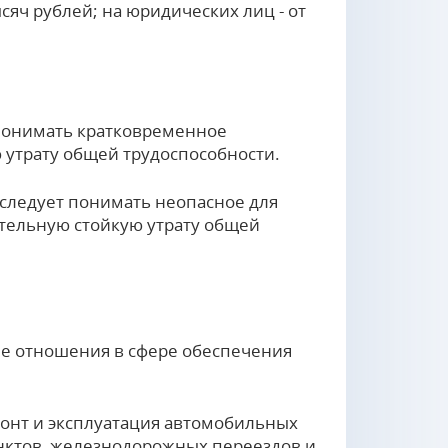
ысяч рублей; на юридических лиц - от
 понимать кратковременное
 утрату общей трудоспособности.
следует понимать неопасное для
ительную стойкую утрату общей
е отношения в сфере обеспечения
монт и эксплуатация автомобильных
унктов, железнодорожных переездов и