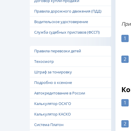
Договор купли-продажи
Правила дорожного движения (ПДД)
Водительское удостоверение
При
Служба судебных приставов (ФССП)
1
Правила перевозки детей
2
Техосмотр
Штраф за тонировку
Подробно о ксеноне
Ко
Автокредитование в России
1
Калькулятор ОСАГО
Калькулятор КАСКО
2
Система Платон