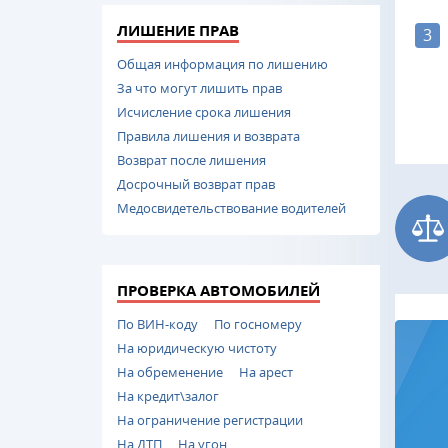
ЛИШЕНИЕ ПРАВ
3
Общая информация по лишению
За что могут лишить прав
Исчисление срока лишения
Правила лишения и возврата
Возврат после лишения
Досрочный возврат прав
Медосвидетельствование водителей
ПРОВЕРКА АВТОМОБИЛЕЙ
По ВИН-коду
По госномеру
На юридическую чистоту
На обременение
На арест
На кредит\залог
На ограничение регистрации
На ДТП
На угон