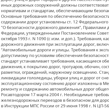
иных дорожных сооружений должны соответствоват
нормативам и стандартам, обеспечивающим безопа
Основные требования по обеспечению безопасност
содержании дорог установлены ст. 12 Федерального з
"О безопасности дорожного движения", Правилами 
Федерации, утвержденными Постановлением Совета 
октября 1993 г. N 1090 (с изм. и доп.). Требования,
дорожного движения при эксплуатации дорог, включ
"Автомобильные дороги и улицы. Требования к экс
допустимому по условиям обеспечения безопасност
стандарт устанавливает требования, касающиеся об
движения, к покрытию дорог, тротуаров, обочин, со
разметки, ограждений, наружному освещению. Стан
ликвидации гололедицы, уборки улиц и дорог от сне
эксплуатационному состоянию дорог изложены в М
ремонту и содержанию автомобильных дорог общег
Росавтодором 17 марта 2004 г. Необходимые требо
железнодорожных переездов в безопасном для дор
в Инструкции МПС России от 29 июня 1998 г. N ЦП-56