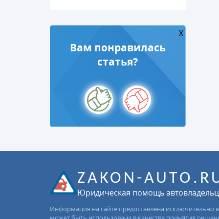
X
Вам понравилась
статья?
ZAKON-AUTO.R
Юридическая помощь автовладель
Информация на сайте предоставлена исключительно в
может быть использована в качестве принятия решен