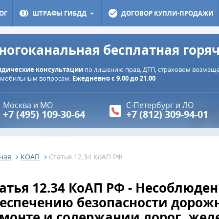
ОГ
ШТРАФЫ ГИБДД
ДОГОВОР КУПЛИ-ПРОДАЖИ
ногоканальная бесплатная горя
дические консультации
по лишению прав, ДТП, страховом возмещен
омобильным вопросам.
Ежедневно с 9.00 до 21.00
Москва и МО
С-Петербург и ЛО
+7 (495) 109-30-64
+7 (812) 309-94-01
ная
КОАП
Статья 12.34 КоАП РФ
атья 12.34 КоАП РФ - Несоблюде
еспечению безопасности дорож
монте и содержании дорог, же