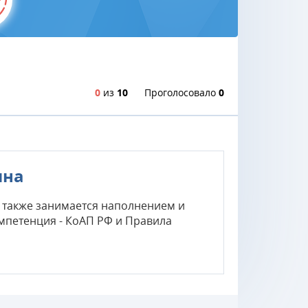
0
из
10
Проголосовало
0
ина
 а также занимается наполнением и
мпетенция - КоАП РФ и Правила