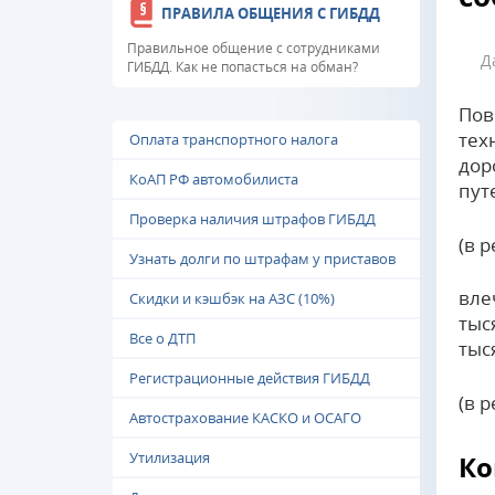
ПРАВИЛА ОБЩЕНИЯ С ГИБДД
Правильное общение с сотрудниками
Д
ГИБДД. Как не попасться на обман?
Пов
тех
Оплата транспортного налога
дор
КоАП РФ автомобилиста
пут
Проверка наличия штрафов ГИБДД
(в 
Узнать долги по штрафам у приставов
вле
Скидки и кэшбэк на АЗС (10%)
тыс
Все о ДТП
тыс
Регистрационные действия ГИБДД
(в 
Автострахование КАСКО и ОСАГО
Утилизация
Ко