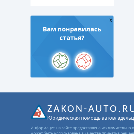
X
Вам понравилась
статья?
ZAKON-AUTO.R
Юридическая помощь автовладель
Информация на сайте предоставлена исключительно в
может быть использована в качестве принятия решен