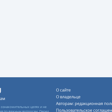
U
О сайте
О владельце
цам
Авторам: редакционная пол
 ознакомительных целях и не
Пользовательское соглаше
ия по важным вопросам. Перед