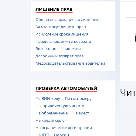
ЛИШЕНИЕ ПРАВ
Общая информация по лишению
За что могут лишить прав
Исчисление срока лишения
Правила лишения и возврата
Возврат после лишения
Досрочный возврат прав
Медосвидетельствование водителей
ПРОВЕРКА АВТОМОБИЛЕЙ
Чит
По ВИН-коду
По госномеру
На юридическую чистоту
На обременение
На арест
На кредит\залог
На ограничение регистрации
На ДТП
На угон