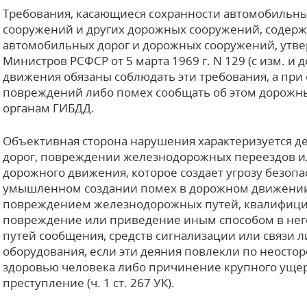
Требования, касающиеся сохранности автомобильн
сооружений и других дорожных сооружений, содержа
автомобильных дорог и дорожных сооружений, утв
Министров РСФСР от 5 марта 1969 г. N 129 (с изм. и 
движения обязаны соблюдать эти требования, а пр
повреждений либо помех сообщать об этом дорожн
органам ГИБДД.
Объективная сторона нарушения характеризуется д
дорог, повреждении железнодорожных переездов ил
дорожного движения, которое создает угрозу безоп
умышленном создании помех в дорожном движении.
повреждением железнодорожных путей, квалифициру
повреждение или приведение иным способом в него
путей сообщения, средств сигнализации или связи л
оборудования, если эти деяния повлекли по неосто
здоровью человека либо причинение крупного ущер
преступление (ч. 1 ст. 267 УК).