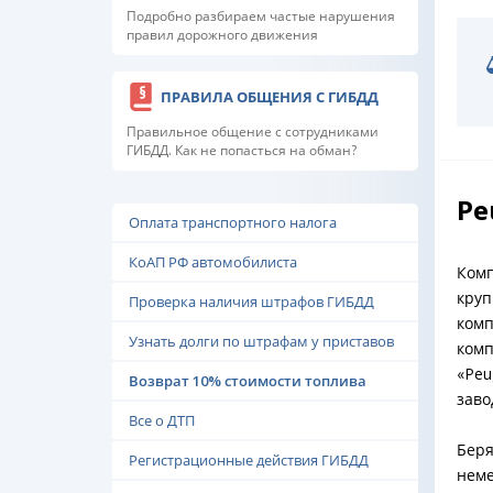
Подробно разбираем частые нарушения
правил дорожного движения
ПРАВИЛА ОБЩЕНИЯ С ГИБДД
Правильное общение с сотрудниками
ГИБДД. Как не попасться на обман?
Pe
Оплата транспортного налога
КоАП РФ автомобилиста
Комп
круп
Проверка наличия штрафов ГИБДД
комп
Узнать долги по штрафам у приставов
комп
«Peu
Возврат 10% стоимости топлива
заво
Все о ДТП
Беря
Регистрационные действия ГИБДД
неме