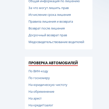
Общая информация по лишению
За что могут лишить прав
Исчисление срока лишения
Правила лишения и возврата
Возврат после лишения
Досрочный возврат прав
Медосвидетельствование водителей
ПРОВЕРКА АВТОМОБИЛЕЙ
По ВИН-коду
По госномеру
На юридическую чистоту
На обременение
На арест
На кредит\залог