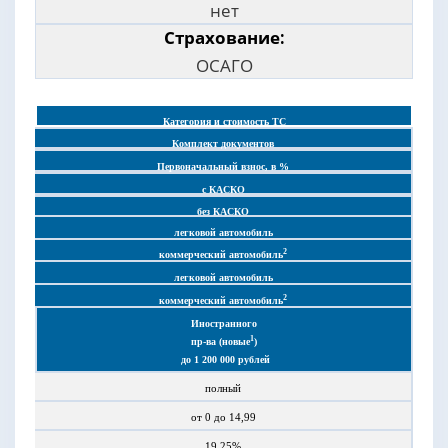
нет
Страхование:
ОСАГО
Категория и стоимость ТС
Комплект документов
Первоначальный взнос, в %
с КАСКО
без КАСКО
легковой автомобиль
2
коммерческий автомобиль
легковой автомобиль
2
коммерческий автомобиль
Иностранного
1
пр-ва (новые
)
до 1 200 000 рублей
полный
от 0 до 14,99
19,25%